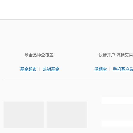
基金品种全覆盖
快捷开户 流畅交易
|
|
基金超市
热销基金
活期宝
手机客户