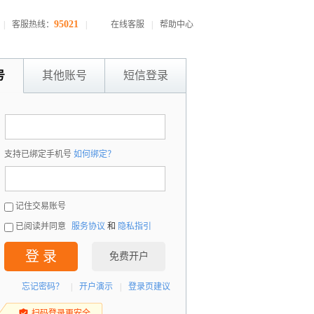
95021
|
客服热线：
|
在线客服
|
帮助中心
号
其他账号
短信登录
：
支持已绑定手机号
如何绑定？
：
记住交易账号
已阅读并同意
服务协议
和
隐私指引
登 录
免费开户
忘记密码？
|
开户演示
|
登录页建议
扫码登录更安全