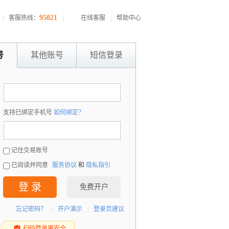
95021
|
客服热线：
|
在线客服
|
帮助中心
号
其他账号
短信登录
：
支持已绑定手机号
如何绑定？
：
记住交易账号
已阅读并同意
服务协议
和
隐私指引
登 录
免费开户
忘记密码？
|
开户演示
|
登录页建议
扫码登录更安全