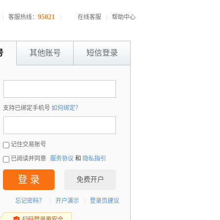
95021
|
客服热线：
|
在线客服
|
帮助中心
号
其他账号
短信登录
：
支持已绑定手机号
如何绑定？
：
记住交易账号
已阅读并同意
服务协议
和
隐私指引
登 录
免费开户
忘记密码？
|
开户演示
|
登录页建议
扫码登录更安全