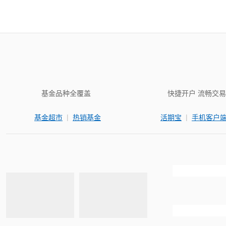
基金品种全覆盖
快捷开户 流畅交易
|
|
基金超市
热销基金
活期宝
手机客户