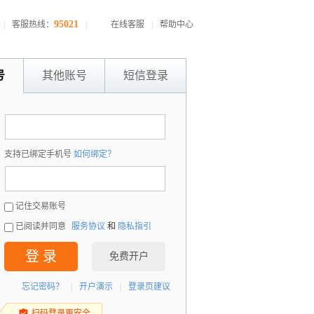
95021
|
客服热线：
|
在线客服
|
帮助中心
号
其他账号
短信登录
：
支持已绑定手机号
如何绑定？
：
记住交易账号
已阅读并同意
服务协议
和
隐私指引
登 录
免费开户
忘记密码？
|
开户演示
|
登录页建议
扫码登录更安全