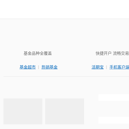
基金品种全覆盖
快捷开户 流畅交易
|
|
基金超市
热销基金
活期宝
手机客户