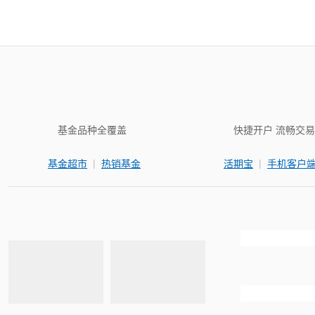
基金品种全覆盖
快捷开户 流畅交易
|
|
基金超市
热销基金
活期宝
手机客户