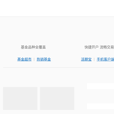
基金品种全覆盖
快捷开户 流畅交易
|
|
基金超市
热销基金
活期宝
手机客户