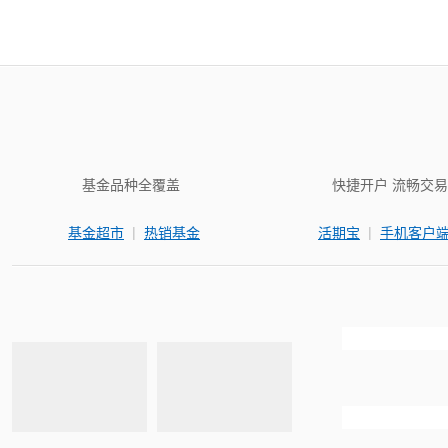
基金品种全覆盖
快捷开户 流畅交易
|
|
基金超市
热销基金
活期宝
手机客户