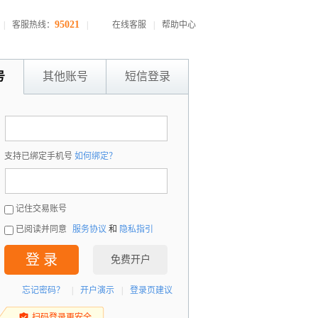
95021
|
客服热线：
|
在线客服
|
帮助中心
号
其他账号
短信登录
：
支持已绑定手机号
如何绑定？
：
记住交易账号
已阅读并同意
服务协议
和
隐私指引
登 录
免费开户
忘记密码？
|
开户演示
|
登录页建议
扫码登录更安全