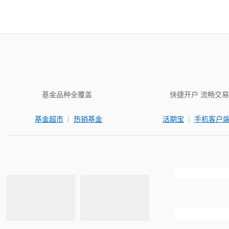
基金品种全覆盖
快捷开户 流畅交易
|
|
基金超市
热销基金
活期宝
手机客户