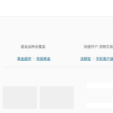
基金品种全覆盖
快捷开户 流畅交易
|
|
基金超市
热销基金
活期宝
手机客户