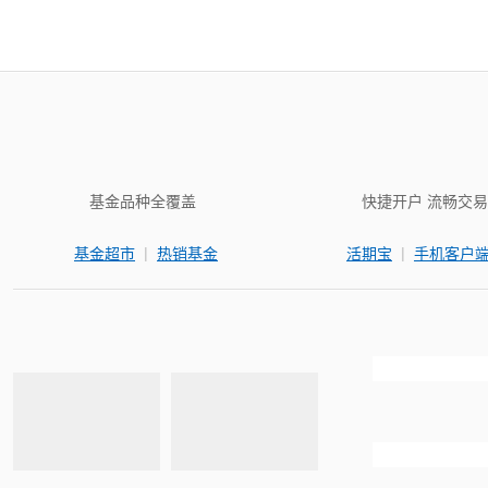
基金品种全覆盖
快捷开户 流畅交易
|
|
基金超市
热销基金
活期宝
手机客户