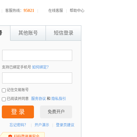
95021
|
客服热线：
|
在线客服
|
帮助中心
号
其他账号
短信登录
：
支持已绑定手机号
如何绑定？
：
记住交易账号
已阅读并同意
服务协议
和
隐私指引
登 录
免费开户
忘记密码？
|
开户演示
|
登录页建议
扫码登录更安全