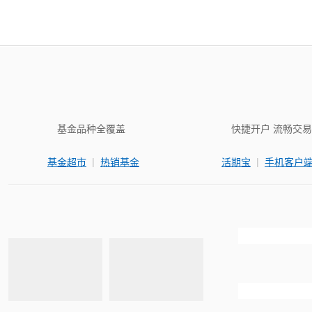
基金品种全覆盖
快捷开户 流畅交易
|
|
基金超市
热销基金
活期宝
手机客户