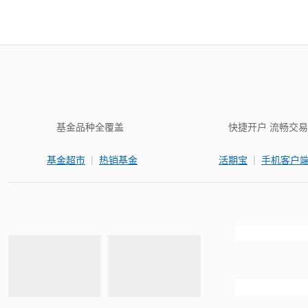
基金品种全覆盖
快捷开户 流畅交易
|
|
基金超市
热销基金
活期宝
手机客户