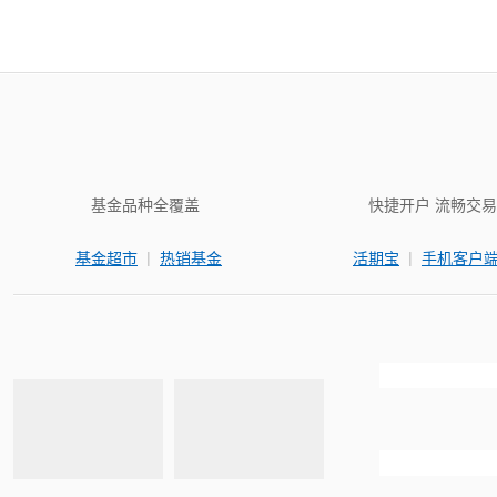
基金品种全覆盖
快捷开户 流畅交易
|
|
基金超市
热销基金
活期宝
手机客户