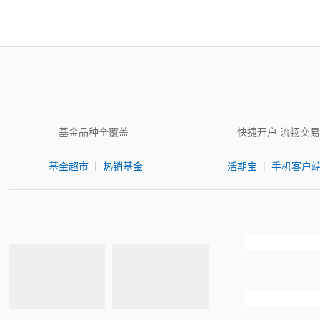
基金品种全覆盖
快捷开户 流畅交易
|
|
基金超市
热销基金
活期宝
手机客户