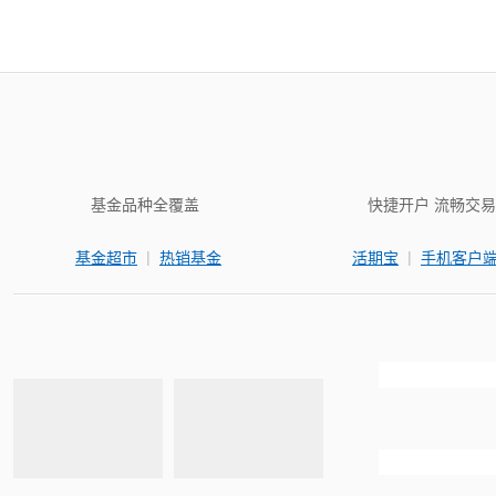
基金品种全覆盖
快捷开户 流畅交易
|
|
基金超市
热销基金
活期宝
手机客户