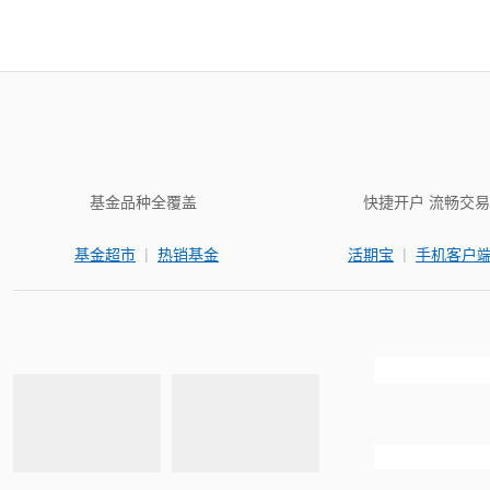
基金品种全覆盖
快捷开户 流畅交易
|
|
基金超市
热销基金
活期宝
手机客户