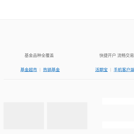
基金品种全覆盖
快捷开户 流畅交易
|
|
基金超市
热销基金
活期宝
手机客户