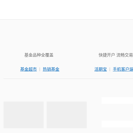
基金品种全覆盖
快捷开户 流畅交易
|
|
基金超市
热销基金
活期宝
手机客户