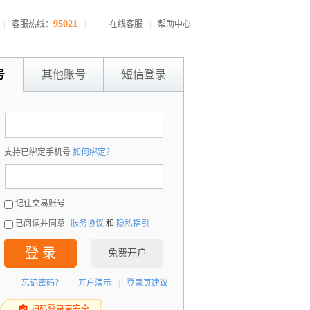
95021
|
客服热线：
|
在线客服
|
帮助中心
号
其他账号
短信登录
：
支持已绑定手机号
如何绑定？
：
记住交易账号
已阅读并同意
服务协议
和
隐私指引
登 录
免费开户
忘记密码？
|
开户演示
|
登录页建议
扫码登录更安全