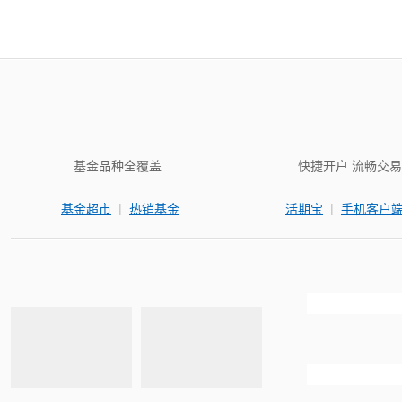
基金品种全覆盖
快捷开户 流畅交易
|
|
基金超市
热销基金
活期宝
手机客户