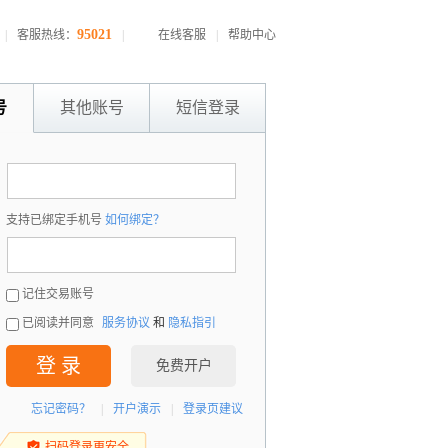
95021
|
客服热线：
|
在线客服
|
帮助中心
号
其他账号
短信登录
：
支持已绑定手机号
如何绑定？
：
记住交易账号
已阅读并同意
服务协议
和
隐私指引
登 录
免费开户
忘记密码？
|
开户演示
|
登录页建议
扫码登录更安全