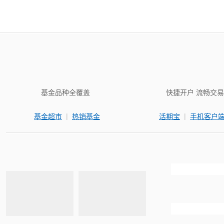
基金品种全覆盖
快捷开户 流畅交易
|
|
基金超市
热销基金
活期宝
手机客户