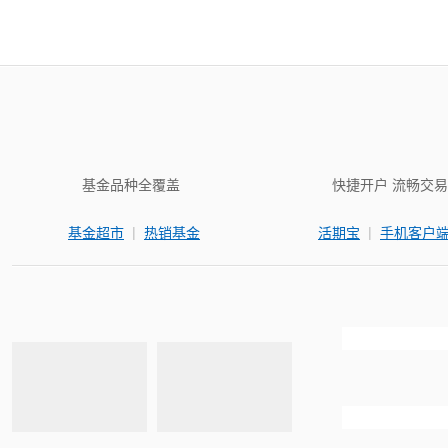
基金品种全覆盖
快捷开户 流畅交易
|
|
基金超市
热销基金
活期宝
手机客户