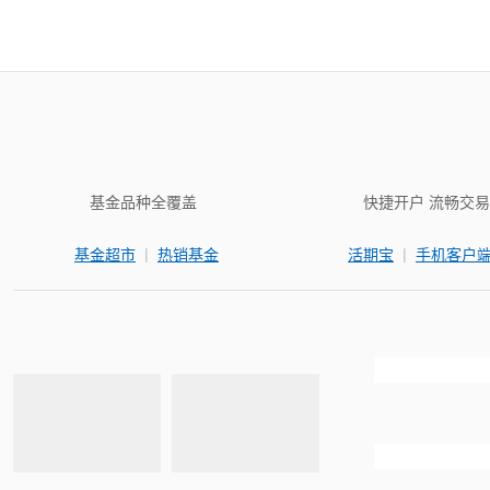
基金品种全覆盖
快捷开户 流畅交易
|
|
基金超市
热销基金
活期宝
手机客户