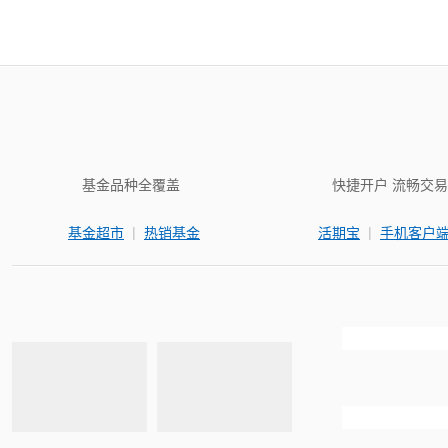
基金品种全覆盖
快捷开户 流畅交易
|
|
基金超市
热销基金
活期宝
手机客户