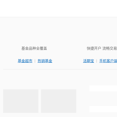
基金品种全覆盖
快捷开户 流畅交易
|
|
基金超市
热销基金
活期宝
手机客户