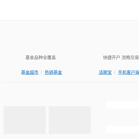
基金品种全覆盖
快捷开户 流畅交易
|
|
基金超市
热销基金
活期宝
手机客户