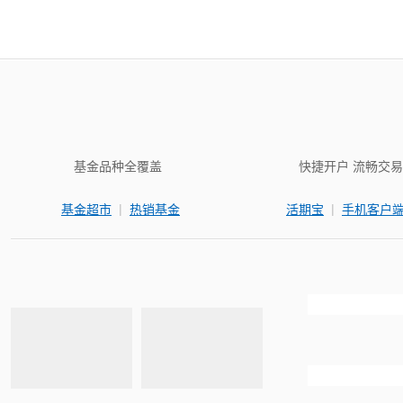
基金品种全覆盖
快捷开户 流畅交易
|
|
基金超市
热销基金
活期宝
手机客户