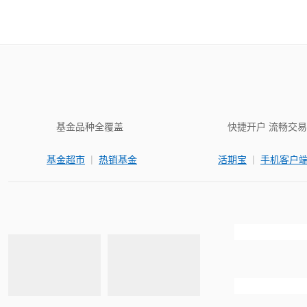
基金品种全覆盖
快捷开户 流畅交易
|
|
基金超市
热销基金
活期宝
手机客户