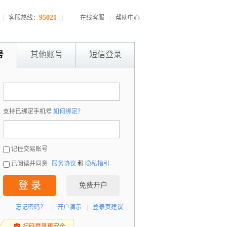
95021
|
客服热线：
|
在线客服
|
帮助中心
号
其他账号
短信登录
：
支持已绑定手机号
如何绑定？
：
记住交易账号
已阅读并同意
服务协议
和
隐私指引
登 录
免费开户
忘记密码？
|
开户演示
|
登录页建议
扫码登录更安全