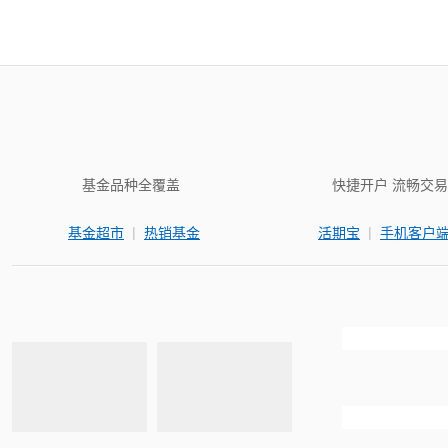
基金品种全覆盖
快捷开户 流畅交易
|
|
基金超市
热销基金
活期宝
手机客户