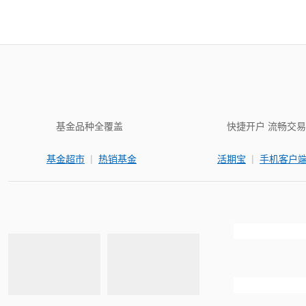
基金品种全覆盖
快捷开户 流畅交易
|
|
基金超市
热销基金
活期宝
手机客户