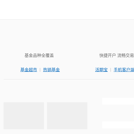
基金品种全覆盖
快捷开户 流畅交易
|
|
基金超市
热销基金
活期宝
手机客户