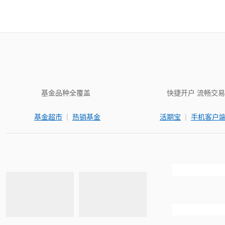
基金品种全覆盖
快捷开户 流畅交易
|
|
基金超市
热销基金
活期宝
手机客户