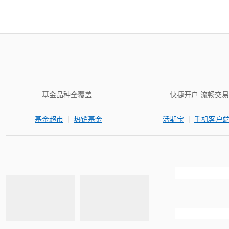
基金品种全覆盖
快捷开户 流畅交易
|
|
基金超市
热销基金
活期宝
手机客户