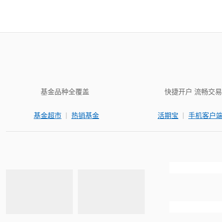
基金品种全覆盖
快捷开户 流畅交易
|
|
基金超市
热销基金
活期宝
手机客户