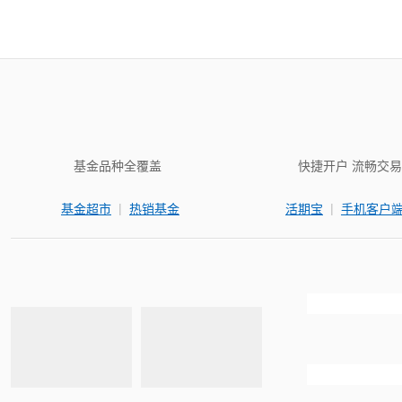
基金品种全覆盖
快捷开户 流畅交易
|
|
基金超市
热销基金
活期宝
手机客户