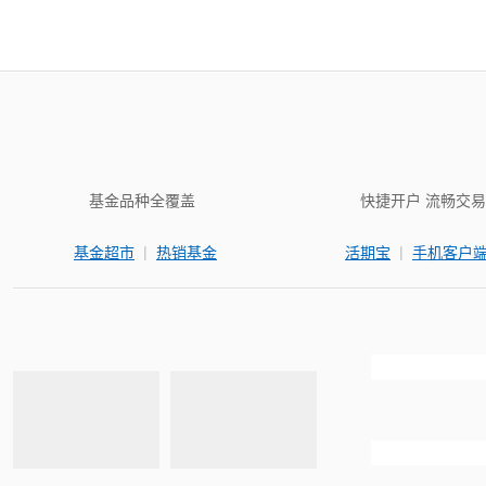
基金品种全覆盖
快捷开户 流畅交易
|
|
基金超市
热销基金
活期宝
手机客户