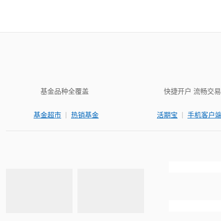
基金品种全覆盖
快捷开户 流畅交易
|
|
基金超市
热销基金
活期宝
手机客户