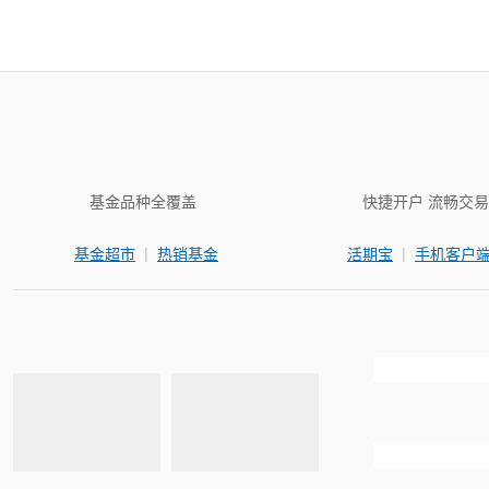
基金品种全覆盖
快捷开户 流畅交易
|
|
基金超市
热销基金
活期宝
手机客户