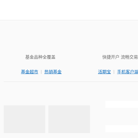
基金品种全覆盖
快捷开户 流畅交易
|
|
基金超市
热销基金
活期宝
手机客户