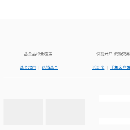
基金品种全覆盖
快捷开户 流畅交易
|
|
基金超市
热销基金
活期宝
手机客户