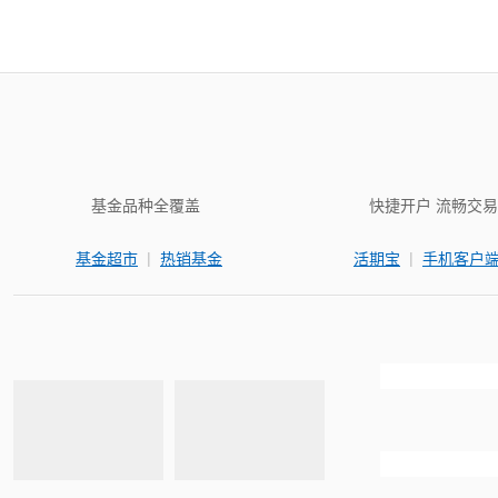
基金品种全覆盖
快捷开户 流畅交易
|
|
基金超市
热销基金
活期宝
手机客户