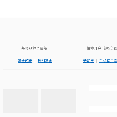
基金品种全覆盖
快捷开户 流畅交易
|
|
基金超市
热销基金
活期宝
手机客户