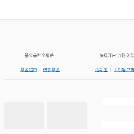
基金品种全覆盖
快捷开户 流畅交易
|
|
基金超市
热销基金
活期宝
手机客户